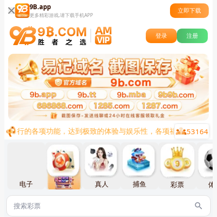
9B.app
立即下载
更多精彩游戏,请下载手机APP
登录
注册
53164
前流行的各项功能，达到极致的体验与娱乐性，各项福利陆续上线，
电子
棋牌
真人
捕鱼
彩票
体