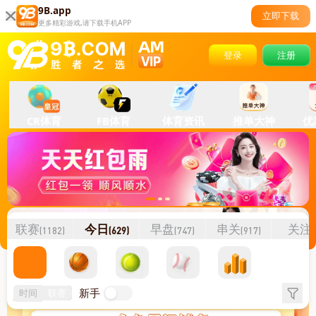
9B.app
立即下载
更多精彩游戏,请下载手机APP
登录
注册
CR体育
FB体育
体育资讯
推单大神
优惠
联赛
今日
早盘
串关
关注
(1182)
(629)
(747)
(917)
(0)
新手
时间
联赛